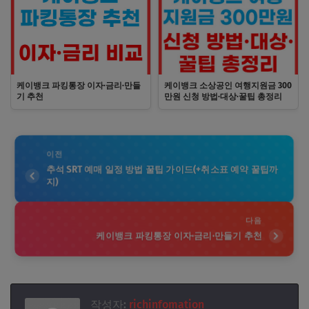
케이뱅크 파킹통장 이자·금리·만들
케이뱅크 소상공인 여행지원금 300
기 추천
만원 신청 방법·대상·꿀팁 총정리
이전
추석 SRT 예매 일정 방법 꿀팁 가이드(+취소표 예약 꿀팁까
지)
다음
케이뱅크 파킹통장 이자·금리·만들기 추천
작성자:
richinfomation